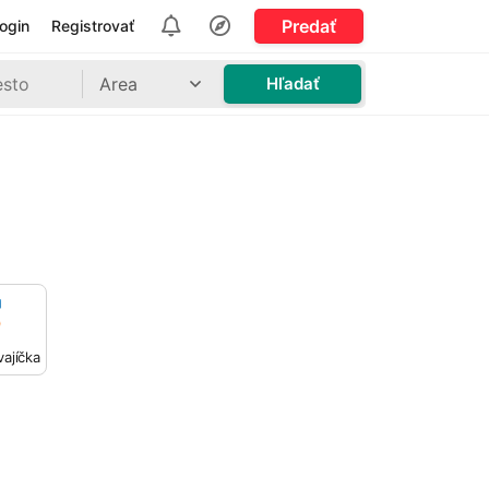
Predať
ogin
Registrovať
Area
Hľadať
ajíčka