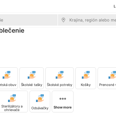
L
oblečenie
etská obuv
Školské tašky
Školské potreby
Košíky
Prenosné v
Sterilizátory a
Show more
Odsávačky
ohrievače