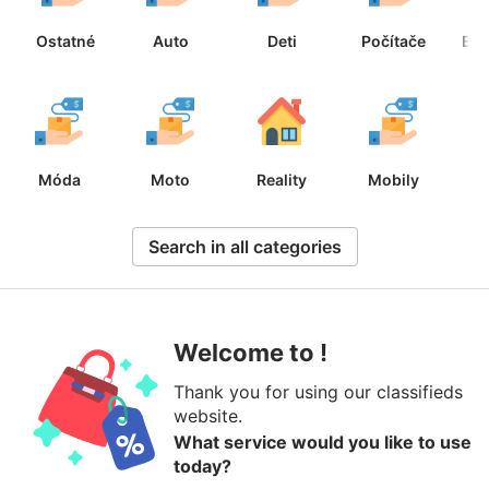
Ostatné
Auto
Deti
Počítače
Ele
Móda
Moto
Reality
Mobily
B
Search in all categories
Welcome to !
Thank you for using our classifieds
website.
What service would you like to use
today?