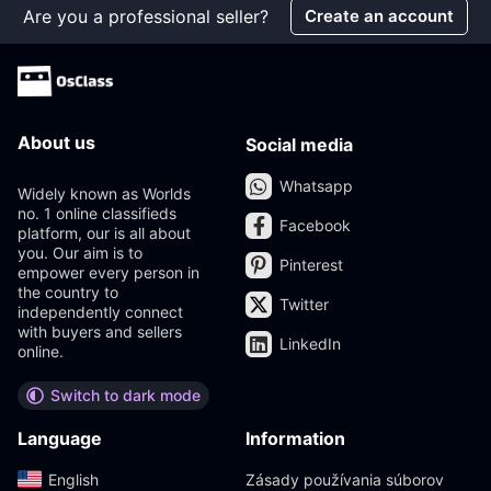
Are you a professional seller?
Create an account
About us
Social media
Whatsapp
Widely known as Worlds
no. 1 online classifieds
Facebook
platform, our is all about
you. Our aim is to
Pinterest
empower every person in
the country to
Twitter
independently connect
with buyers and sellers
LinkedIn
online.
Switch to dark mode
Language
Information
English‎
Zásady používania súborov