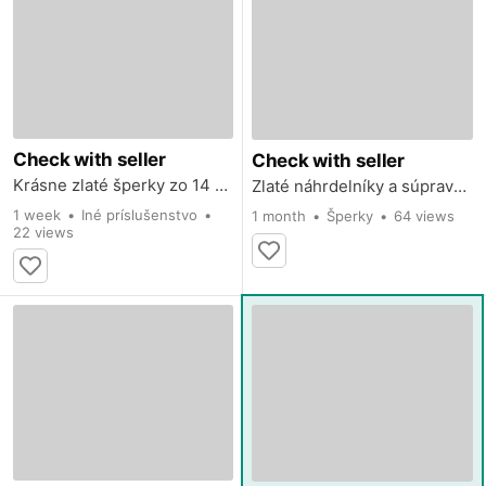
Check with seller
Check with seller
Krásne zlaté šperky zo 14 karátového zlata Korai
Zlaté náhrdelníky a súpravy (zlatý náhrdelník + zlatý náramok) Korai
1 week
Iné príslušenstvo
1 month
Šperky
64 views
22 views