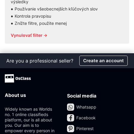
výsledky
Používanie všeobecnejších kľúčových slov
Kontrola pravopisu
Znížte filtre, použite menej
Vynulovať filter →
Are you a professional seller?
Create an account
About us
Social media
Whatsapp
Widely known as Worlds
no. 1 online classifieds
Facebook
platform, our is all about
you. Our aim is to
Pinterest
empower every person in