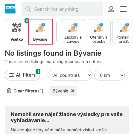
9
Záclony a
Uteráky a
Postelné
Všetko
Bývanie
závesy
osušky
prádlo
No listings found in Bývanie
There are no listings matching your search criteria.
1
All filters
Clear filters (1)
Bývanie
Nemohli sme nájsť žiadne výsledky pre vaše
vyhľadávanie...
Nasledujúce tipy vám môžu pomôcť získať lepšie