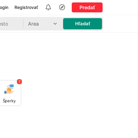
Predať
ogin
Registrovať
Area
Hľadať
7
Šperky