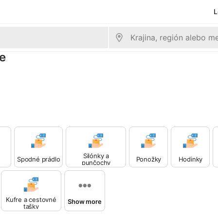
L
ie
Silónky a
Spodné prádlo
Ponožky
Hodinky
punčochy
Kufre a cestovné
Show more
tašky