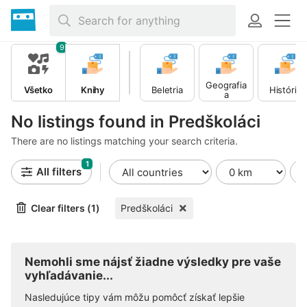
9
Geografia
Všetko
Knihy
Beletria
História
a
cestovanie
No listings found in Predškoláci
There are no listings matching your search criteria.
1
All filters
Clear filters (1)
Predškoláci
Nemohli sme nájsť žiadne výsledky pre vaše
vyhľadávanie...
Nasledujúce tipy vám môžu pomôcť získať lepšie