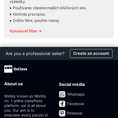
výsledky
Používanie všeobecnejších kľúčových slov
Kontrola pravopisu
Znížte filtre, použite menej
Vynulovať filter →
Are you a professional seller?
Create an account
About us
Social media
Whatsapp
Widely known as Worlds
no. 1 online classifieds
Facebook
platform, our is all about
you. Our aim is to
Pinterest
empower every person in