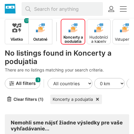
17
Koncerty a
Hudobníci
Všetko
Ostatné
Vstupenk
podujatia
a kapely
No listings found in Koncerty a
podujatia
There are no listings matching your search criteria.
1
All filters
Clear filters (1)
Koncerty a podujatia
Nemohli sme nájsť žiadne výsledky pre vaše
vyhľadávanie...