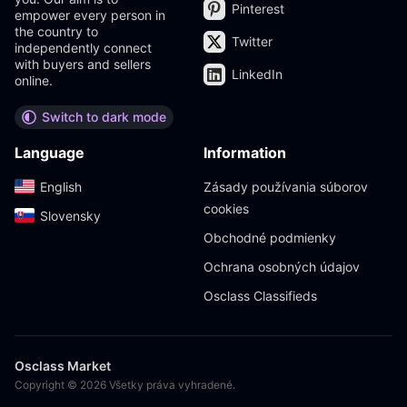
Pinterest
empower every person in
the country to
Twitter
independently connect
with buyers and sellers
LinkedIn
online.
Switch to dark mode
Language
Information
English‎
Zásady používania súborov
cookies
Slovensky‎
Obchodné podmienky
Ochrana osobných údajov
Osclass Classifieds
Osclass Market
Copyright © 2026 Všetky práva vyhradené.