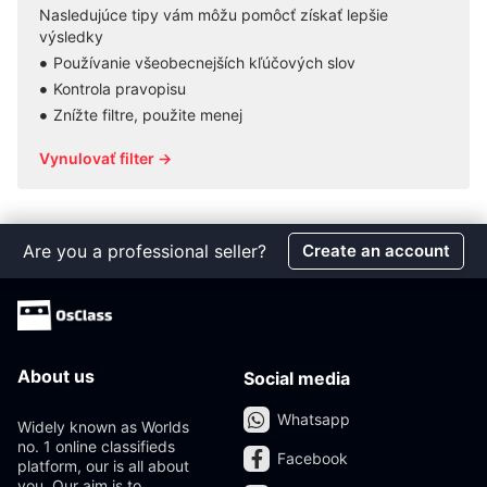
Nasledujúce tipy vám môžu pomôcť získať lepšie
výsledky
Používanie všeobecnejších kľúčových slov
Kontrola pravopisu
Znížte filtre, použite menej
Vynulovať filter →
Are you a professional seller?
Create an account
About us
Social media
Whatsapp
Widely known as Worlds
no. 1 online classifieds
Facebook
platform, our is all about
you. Our aim is to