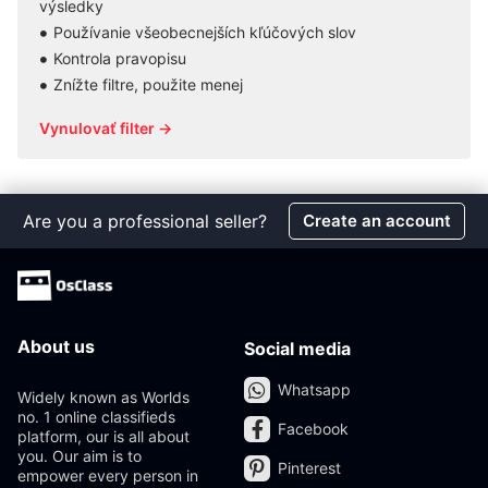
výsledky
Používanie všeobecnejších kľúčových slov
Kontrola pravopisu
Znížte filtre, použite menej
Vynulovať filter →
Are you a professional seller?
Create an account
About us
Social media
Whatsapp
Widely known as Worlds
no. 1 online classifieds
Facebook
platform, our is all about
you. Our aim is to
Pinterest
empower every person in