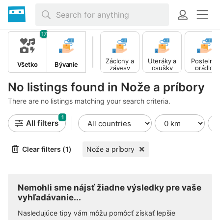
17
Záclony a
Uteráky a
Postelné
Všetko
Bývanie
závesy
osušky
prádlo
No listings found in Nože a príbory
There are no listings matching your search criteria.
1
All filters
Clear filters (1)
Nože a príbory
Nemohli sme nájsť žiadne výsledky pre vaše
vyhľadávanie...
Nasledujúce tipy vám môžu pomôcť získať lepšie