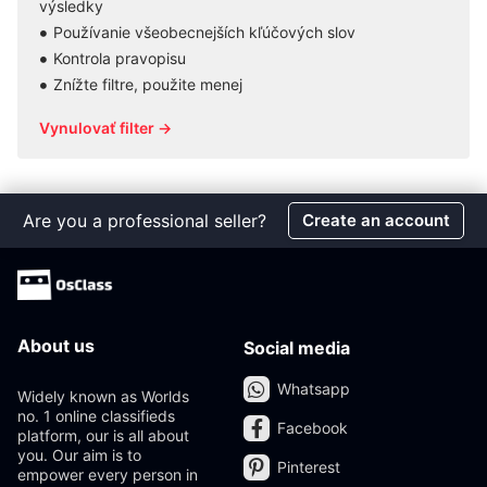
výsledky
Používanie všeobecnejších kľúčových slov
Kontrola pravopisu
Znížte filtre, použite menej
Vynulovať filter →
Are you a professional seller?
Create an account
About us
Social media
Whatsapp
Widely known as Worlds
no. 1 online classifieds
Facebook
platform, our is all about
you. Our aim is to
Pinterest
empower every person in