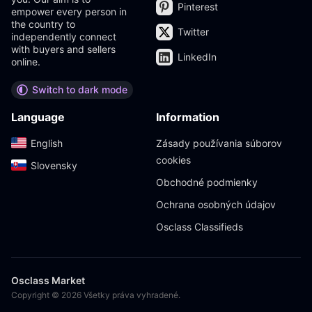
Pinterest
empower every person in
the country to
Twitter
independently connect
with buyers and sellers
LinkedIn
online.
Switch to dark mode
Language
Information
English‎
Zásady používania súborov
cookies
Slovensky‎
Obchodné podmienky
Ochrana osobných údajov
Osclass Classifieds
Osclass Market
Copyright © 2026 Všetky práva vyhradené.