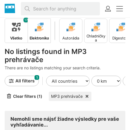
17
Chladničky
Všetko
Elektronika
Autorádia
Digestory
a
mrazničky
No listings found in MP3
prehrávače
There are no listings matching your search criteria.
1
All filters
Clear filters (1)
MP3 prehrávače
Nemohli sme nájsť žiadne výsledky pre vaše
vyhľadávanie...