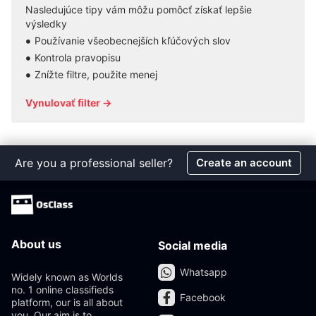
Nasledujúce tipy vám môžu pomôcť získať lepšie
výsledky
Používanie všeobecnejších kľúčových slov
Kontrola pravopisu
Znížte filtre, použite menej
Vynulovať filter →
Are you a professional seller?
Create an account
About us
Social media
Whatsapp
Widely known as Worlds
no. 1 online classifieds
Facebook
platform, our is all about
you. Our aim is to