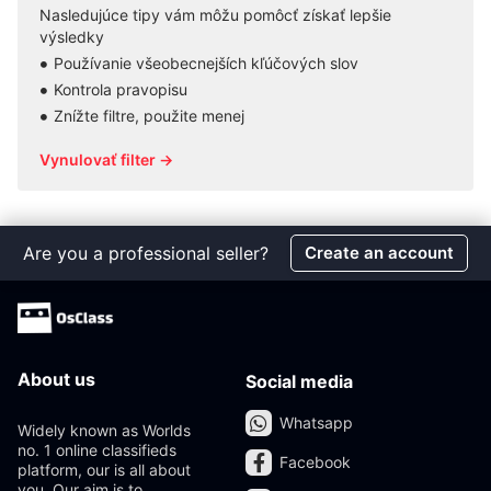
Nasledujúce tipy vám môžu pomôcť získať lepšie
výsledky
Používanie všeobecnejších kľúčových slov
Kontrola pravopisu
Znížte filtre, použite menej
Vynulovať filter →
Are you a professional seller?
Create an account
About us
Social media
Whatsapp
Widely known as Worlds
no. 1 online classifieds
Facebook
platform, our is all about
you. Our aim is to