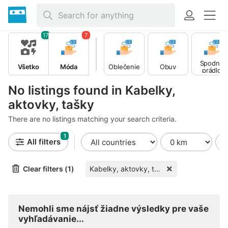
17
7
Spodné
Všetko
Móda
Oblečenie
Obuv
prádlo
No listings found in Kabelky,
aktovky, tašky
There are no listings matching your search criteria.
1
All filters
Clear filters (1)
Kabelky, aktovky, tašky
Nemohli sme nájsť žiadne výsledky pre vaše
vyhľadávanie...