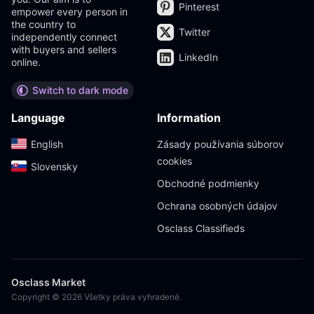
Pinterest
empower every person in
the country to
Twitter
independently connect
with buyers and sellers
LinkedIn
online.
Switch to dark mode
Language
Information
English‎
Zásady používania súborov
cookies
Slovensky‎
Obchodné podmienky
Ochrana osobných údajov
Osclass Classifieds
Osclass Market
Copyright © 2026 Všetky práva vyhradené.